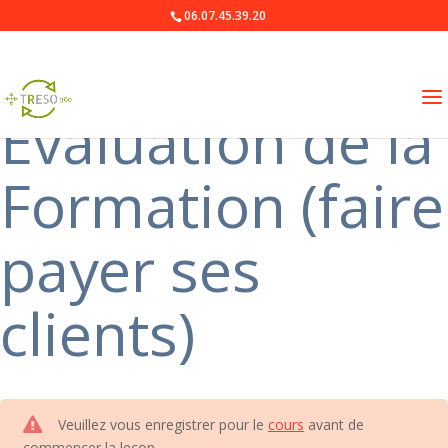
06.07.45.39.20
Evaluation de la
Formation (faire
payer ses
clients)
Veuillez vous enregistrer pour le
cours
avant de
commencer la leçon.